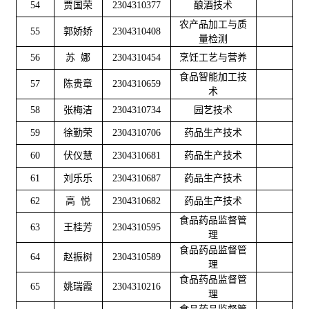
54
贾国荣
2304310377
酿酒技术
农产品加工与质
55
郭娇娇
2304310408
量检测
56
苏 娜
2304310454
烹饪工艺与营养
食品智能加工技
57
陈贵章
2304310659
术
58
张梅洁
2304310734
园艺技术
59
徐勤荣
2304310706
药品生产技术
60
伏仪慧
2304310681
药品生产技术
61
刘乐乐
2304310687
药品生产技术
62
高 悦
2304310682
药品生产技术
食品药品监督管
63
王桂芳
2304310595
理
食品药品监督管
64
赵振树
2304310589
理
食品药品监督管
65
姚瑞霞
2304310216
理