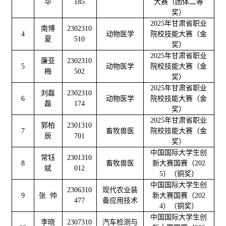
华
185
大赛（团体二等
奖）
2025年甘肃省职业
南博
2302310
4
动物医学
院校技能大赛（金
夏
510
奖）
2025年甘肃省职业
廉亚
2302310
5
动物医学
院校技能大赛（金
梅
502
奖）
2025年甘肃省职业
刘磊
2302310
6
动物医学
院校技能大赛（金
磊
174
奖）
2025年甘肃省职业
郭柏
2301310
7
畜牧兽医
院校技能大赛（金
辰
701
奖）
中国国际大学生创
常钰
2301310
8
畜牧兽医
新大赛国赛（202
斌
012
5）（铜奖）
中国国际大学生创
2306310
现代农业装
9
张 帅
新大赛国赛（202
477
备应用技术
4）（铜奖）
中国国际大学生创
李晓
2307310
汽车检测与