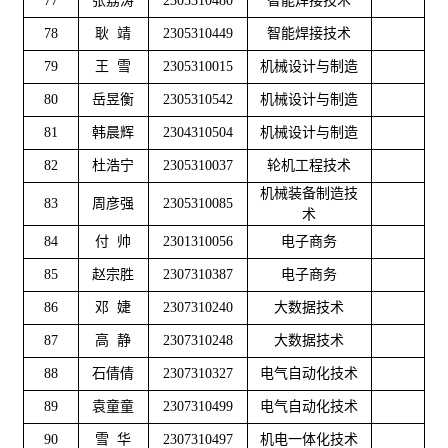
77
张荔涛
2305310480
智能焊接技术
78
耿 靖
2305310449
智能焊接技术
79
王 雪
2305310015
机械设计与制造
80
岳昱衡
2305310542
机械设计与制造
81
韩晨辉
2304310504
机械设计与制造
82
杜浩宁
2305310037
轮机工程技术
机械装备制造技
83
周彦强
2305310085
术
84
付 帅
2301310056
电子商务
85
赵宗胜
2307310387
电子商务
86
邓 婕
2307310240
大数据技术
87
高 静
2307310248
大数据技术
88
石倩倩
2307310327
电气自动化技术
89
袁童童
2307310499
电气自动化技术
90
雪 华
2307310497
机电一体化技术