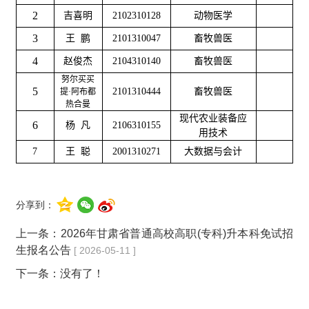
2
吉喜明
2102310128
动物医学
3
王
鹏
2101310047
畜牧兽医
4
赵俊杰
2104310140
畜牧兽医
努尔买买
5
2101310444
畜牧兽医
提·阿布都
热合曼
现代农业装备应
6
杨 凡
2106310155
用技术
7
王 聪
2001310271
大数据与会计
分享到：
上一条：
2026年甘肃省普通高校高职(专科)升本科免试招
生报名公告
[ 2026-05-11 ]
下一条：没有了！