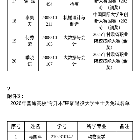
17
谢 斌
新大赛国赛（202
494
检疫
4）（铜奖）
中国国际大学生创
李昊
2305310
机械设计与
18
新大赛国赛（202
天
211
制造
5）（铜奖）
2025年甘肃省职业
何秀
2308310
大数据与会
19
院校技能大赛 (金
荣
105
计
奖）
2025年甘肃省职业
季晓
2308310
大数据与会
20
院校技能大赛 (金
语
107
计
奖）
?
附件3：
2026年普通高校“专升本”应届退役大学生士兵免试名单
序号
姓名
学号
所学专业
备注
1
马国军
2102310142
动物医学