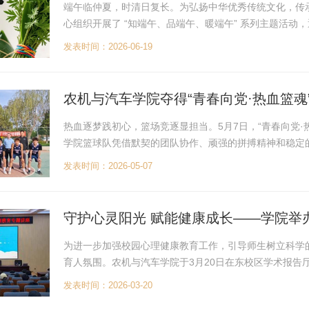
端午临仲夏，时清日复长。为弘扬中华优秀传统文化，传承端午
心组织开展了 “知端午、品端午、暖端午” 系列主题活
温馨、充实且富有文化气息的端午节。知端午：民俗讲堂话传承
发表时间：2026-06-19
农机与汽车学院夺得“青春向党·热血篮
热血逐梦践初心，篮场竞逐显担当。5月7日，“青春向党
学院篮球队凭借默契的团队协作、顽强的拼搏精神和稳定
用汗水诠释了新时代青年学子“青春向党、奋勇拼搏”的精神
发表时间：2026-05-07
守护心灵阳光 赋能健康成长——学院举
为进一步加强校园心理健康教育工作，引导师生树立科学
育人氛围。农机与汽车学院于3月20日在东校区学术报
讲，学院2024级、2025级师生代表共计200余人到场
发表时间：2026-03-20