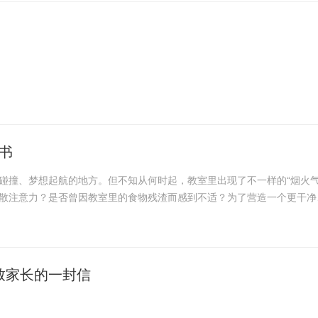
书
碰撞、梦想起航的地方。但不知从何时起，教室里出现了不一样的“烟火气
分散注意力？是否曾因教室里的食物残渣而感到不适？为了营造一个更干净
因为晚起而手提早餐赶进教室？ 是否因为在课堂上...
致家长的一封信