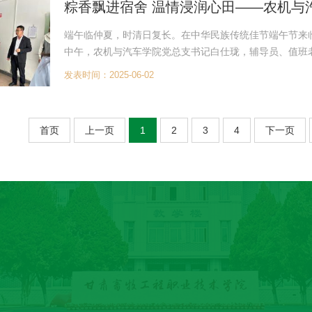
粽香飘进宿舍 温情浸润心田——农机与
端午临仲夏，时清日复长。在中华民族传统佳节端午节来
中午，农机与汽车学院党总支书记白仕珑，辅导员、值班
的美好祝福。 活动当天，老师们提着满载心意的油饼卷糕
发表时间：2025-06-02
首页
上一页
1
2
3
4
下一页