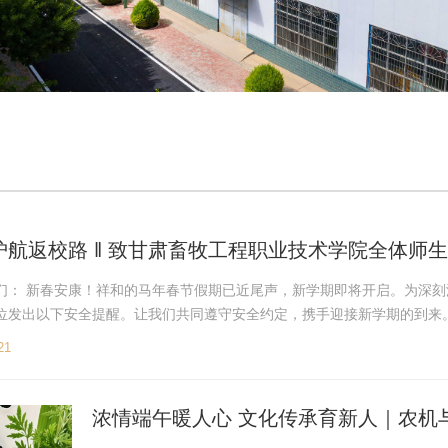
护航返校路 ‖ 致甘肃畜牧工程职业技术学院全体师
们： 新春安康！祥和的马年春节假期已近尾声，新学期即将开启。为深
位发出以下安全提醒。让我们共同遵守安全约定，携手迎接新学期的到来
储存、不燃放烟花爆竹，...
21
浓情端午暖人心 文化传承育新人｜农机与