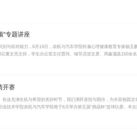
预”专题讲座
识别与应对能力，6月19日，农机与汽车学院特邀心理健康教育专家杨玉
书记董文亮主持，学生办公室主任贾玮、辅导员贺文君、周鑫灏及150余
了心理危机的定义、常见表现及危害，并重点阐述了心理危...
情开赛
。在这充满生机与希望的美好时节，我们满怀喜悦与期待，为丰富校园文
业技术学院农机与汽车学院将于6月举办第五届“挑战杯”篮球比赛。本次
风采。 农机与汽车学院第五届“挑战杯”篮球比赛...