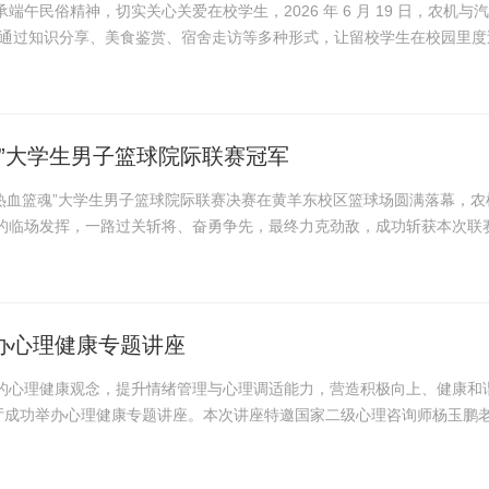
民俗精神，切实关心关爱在校学生，2026 年 6 月 19 日，农机与
动，通过知识分享、美食鉴赏、宿舍走访等多种形式，让留校学生在校园里
，文化自信入心田6 月 19 日下午，学院在2号...
魂”大学生男子篮球院际联赛冠军
·热血篮魂”大学生男子篮球院际联赛决赛在黄羊东校区篮球场圆满落幕，农
的临场发挥，一路过关斩将、奋勇争先，最终力克劲敌，成功斩获本次联
风貌，为学院赢得了崇高荣誉。 此次夺冠，不仅...
办心理健康专题讲座
的心理健康观念，提升情绪管理与心理调适能力，营造积极向上、健康和
告厅成功举办心理健康专题讲座。本次讲座特邀国家二级心理咨询师杨玉鹏
聆听、参与互动。讲座现场，杨玉鹏老师以自身生活中的真实案例为...