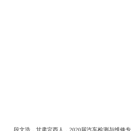
段文浩
，
甘肃定西人
，
2020届汽车检测与维修