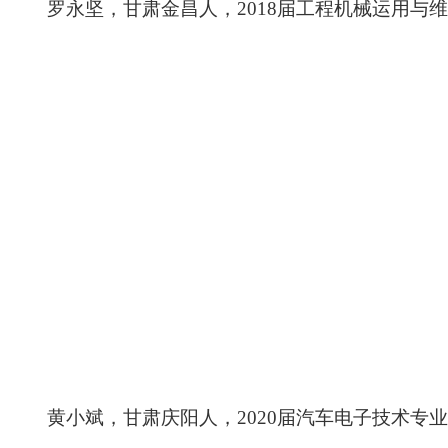
罗永坚
，
甘肃金昌人，
201
8
届工程机械运用与维
黄小斌
，
甘肃庆阳人
，
20
20
届汽车电子技术专业